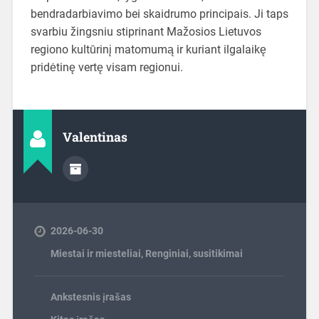
bendradarbiavimo bei skaidrumo principais. Ji taps
svarbiu žingsniu stiprinant Mažosios Lietuvos
regiono kultūrinį matomumą ir kuriant ilgalaikę
pridėtinę vertę visam regionui.
Valentinas
2026-06-30
Miestai ir miesteliai
,
Renginiai, susitikimai
Ankstesnis įrašas