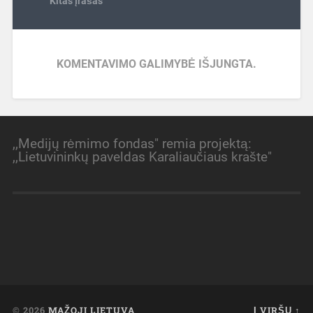
Kitas įrašas
KOMENTAVIMO GALIMYBĖ IŠJUNGTA.
,,Medijų rėmimo fondas" remia projektą:
,,Lietuvininkų paveldas Karaliaučiaus krašte"
© 2026
MAŽOJI LIETUVA
Į VIRŠŲ ↑