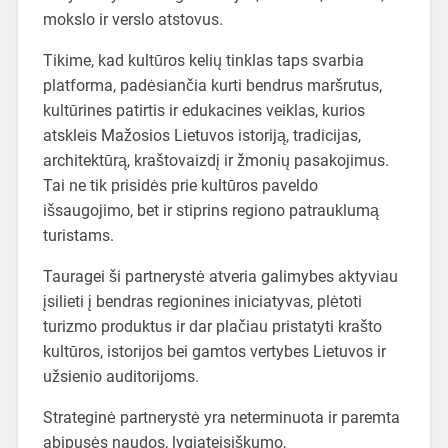
mokslo ir verslo atstovus.
Tikime, kad kultūros kelių tinklas taps svarbia
platforma, padėsiančia kurti bendrus maršrutus,
kultūrines patirtis ir edukacines veiklas, kurios
atskleis Mažosios Lietuvos istoriją, tradicijas,
architektūrą, kraštovaizdį ir žmonių pasakojimus.
Tai ne tik prisidės prie kultūros paveldo
išsaugojimo, bet ir stiprins regiono patrauklumą
turistams.
Tauragei ši partnerystė atveria galimybes aktyviau
įsilieti į bendras regionines iniciatyvas, plėtoti
turizmo produktus ir dar plačiau pristatyti krašto
kultūros, istorijos bei gamtos vertybes Lietuvos ir
užsienio auditorijoms.
Strateginė partnerystė yra neterminuota ir paremta
abipusės naudos, lygiateisiškumo,