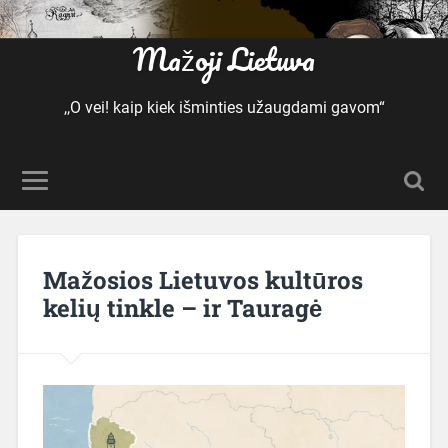
Mažoji Lietuva
,,O vei! kaip kiek išminties užaugdami gavom“
Mažosios Lietuvos kultūros
kelių tinkle – ir Tauragė