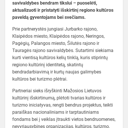
savivaldybes bendram tikslui – puoselėti,
aktualizuoti ir pristatyti išskirtinį regiono kultūros
paveldą gyventojams bei svečiams.
Prie partnerystės jungiasi Jurbarko rajono,
Klaipėdos miesto, Klaipėdos rajono, Neringos,
Pagėgių, Palangos miesto, Šilutės rajono ir
Tauragės rajono savivaldybės. Sutartimi siekiama
kurti vientisą kultūros kelių tinklą, kuris stiprintų
regiono kultūrinį identitetą, skatintų
bendradarbiavimą ir kurtų naujas galimybes
kultūros bei turizmo plėtrai.
Partneriai sieks išryškinti Mažosios Lietuvos
kultūrinį išskirtinumą, plėtoti tvarias kultūros ir
turizmo iniciatyvas, rengti bendrus projektus, teikti
paraiškas nacionaliniams ir tarptautiniams
fondams bei į veiklas įtraukti vietos bendruomenes,
nevyriausybines organizacijas, kultūros, turizmo,